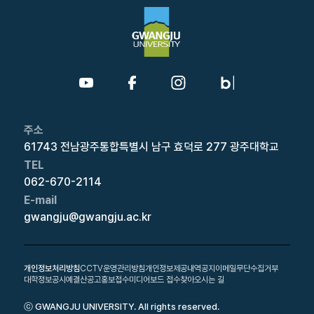
주소
61743 전남광주통합특별시 남구 효덕로 277 광주대학교
TEL
062-670-2114
E-mail
gwangju@gwangju.ac.kr
개인정보처리방침
CCTV운영관리방침
개인정보제공내역공지
이메일무단수집거부
대학정보공시
예결산공고
홍보접수
미디어보드 접수
찾아오시는 길
ⓒ GWANGJU UNIVERSITY. All rights reserved.