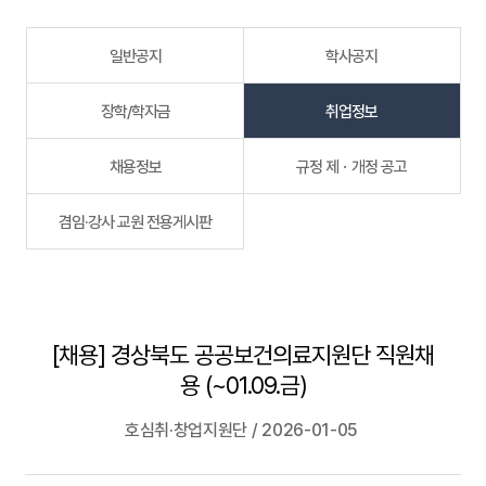
일반공지
학사공지
장학/학자금
취업정보
채용정보
규정 제ㆍ개정 공고
겸임·강사 교원 전용게시판
[채용] 경상북도 공공보건의료지원단 직원채
용 (~01.09.금)
호심취·창업지원단 / 2026-01-05