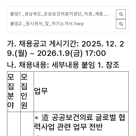
붙임1._경상북도_공공보건의료지원단_직원_채용_공고.hwp
붙임2._응시원서_및_자기소개서.hwp
가. 채용공고 게시기간: 2025. 12. 2
9.(월) ~ 2026.1.9(금) 17:00
나. 채용내용: 세부내용 붙임 1. 참조
모
모
집
집
업무
분
인
야
원
∘ 道 공공보건의료 글로벌 협
력사업 관련 업무 전반