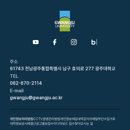
주소
61743 전남광주통합특별시 남구 효덕로 277 광주대학교
TEL
062-670-2114
E-mail
gwangju@gwangju.ac.kr
개인정보처리방침
CCTV운영관리방침
개인정보제공내역공지
이메일무단수집거부
대학정보공시
예결산공고
홍보접수
미디어보드 접수
찾아오시는 길