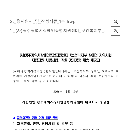
2._응시원서_및_작성서류_1부.hwp
1._(사)광주광역시장애인종합지원센터_보건복지부_장애인_자립지원_시범사업_전담인력_채용_재공고_1부.pdf