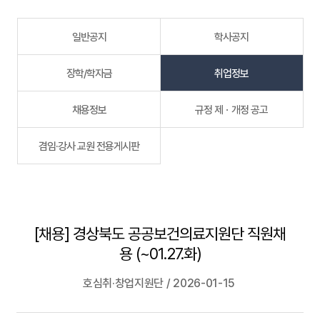
일반공지
학사공지
장학/학자금
취업정보
채용정보
규정 제ㆍ개정 공고
겸임·강사 교원 전용게시판
[채용] 경상북도 공공보건의료지원단 직원채
용 (~01.27.화)
호심취·창업지원단 / 2026-01-15