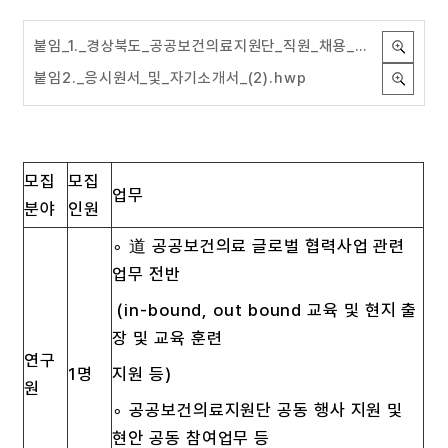
붙임_1._경상북도_공공보건의료지원단_직원_채용_공고.hwp
붙임2._응시원서_및_자기소개서_(2).hwp
모집
모집
업무
분야
인원
∘ 道 공공보건의료 글로벌 협력사업 관련
업무 전반
(in-bound, out bound 교육 및 현지 출
장 및 교육 훈련
연구
1명
지원 등)
원
∘ 공공보건의료지원단 공동 행사 지원 및
현안 공동 참여업무 등