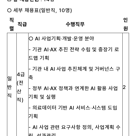
○ 세부 채용표(일반직, 10명)
직
인
직급
수행직무
렬
원
○ AI 사업기획·개발·운영 분야
- 기관 AI·AX 추진 전략 수립 및 중장기 로
드맵 기획
- 기관 내 AI 사업 추진체계 및 거버넌스 구
4급
축
일
(전
반
2
- 정부 AI·AX 정책과 연계한 AI 활용 사업
산
직
기획 및 실행
직)
- 의료데이터 기반 AI 서비스·시스템 도입
기획
- AI 사업 관련 요구사항 정의, 사업계획 수
립, 성과관리