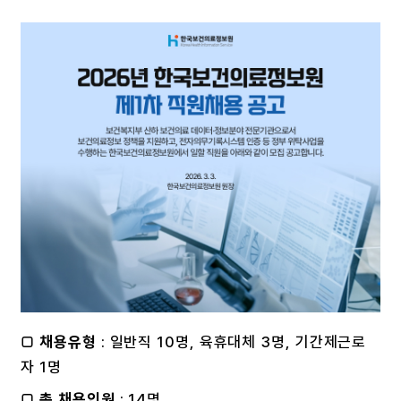
□
채용유형
: 일반직 10명, 육휴대체 3명, 기간제근로
자 1명
□
총 채용인원
: 14명