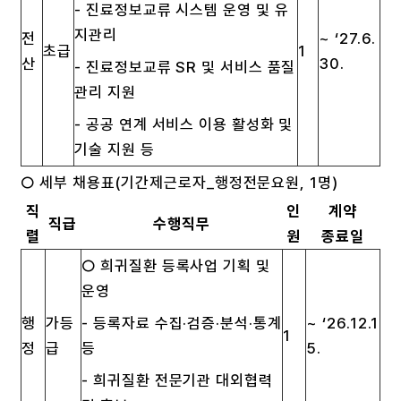
- 진료정보교류 시스템 운영 및 유
지관리
전
~ ‘27.6.
초급
1
산
30.
- 진료정보교류 SR 및 서비스 품질
관리 지원
- 공공 연계 서비스 이용 활성화 및
기술 지원 등
○ 세부 채용표(기간제근로자_행정전문요원, 1명)
직
인
계약
직급
수행직무
렬
원
종료일
○ 희귀질환 등록사업 기획 및
운영
행
가등
- 등록자료 수집·검증·분석·통계
~ ‘26.12.1
1
정
급
등
5.
- 희귀질환 전문기관 대외협력