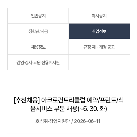
일반공지
학사공지
장학/학자금
취업정보
채용정보
규정 제ㆍ개정 공고
겸임·강사 교원 전용게시판
[추천채용] 아크로컨트리클럽 예약/프런트/식
음서비스 부문 채용(~6. 30. 화)
호심취·창업지원단 / 2026-06-11