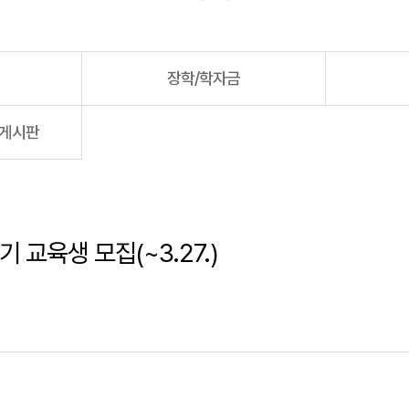
장학/학자금
용게시판
교육생 모집(~3.27.)