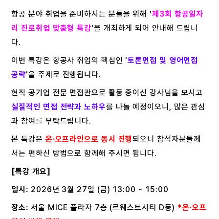
항공 분야 취업을 준비하시는 분들을 위해 '
제3회 항공일자
리 진로취업 맞춤형 특강
'을 개최하게 되어 안내해 드립니
다.
이번 특강은 항공사 취업의 핵심인 '
토론면접 및 영어면접
공략
'을 주제로 진행됩니다.
현직 공기업 전문 면접관으로 활동 중이신 강사님을 모시고
실질적인 면접 전략과 노하우
를 나눌 예정이오니, 많은 관심
과 참여를 부탁드립니다.
본 특강은
온·오프라인으로 동시 진행
되오니 참석자분들께
서는 편하신 방법으로 함께해 주시면 됩니다.
[특강 개요]
일시:
2026년 3월 27일 (금) 13:00 ~ 15:00
장소:
서울 MICE 플라자 7층 (르웨스트시티 D동)
*온·오프