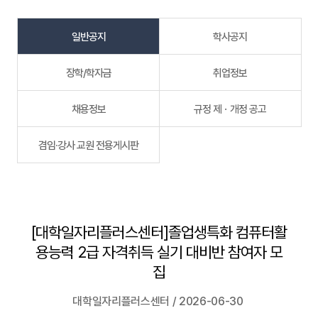
일반공지
학사공지
장학/학자금
취업정보
채용정보
규정 제ㆍ개정 공고
겸임·강사 교원 전용게시판
[대학일자리플러스센터]졸업생특화 컴퓨터활
용능력 2급 자격취득 실기 대비반 참여자 모
집
대학일자리플러스센터 / 2026-06-30