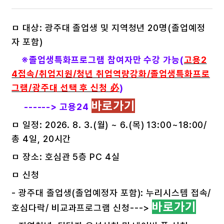
ㅁ 대상: 광주대 졸업생 및 지역청년 20명(졸업예정
자 포함)
※졸업생특화프로그램 참여자만 수강 가능(
고용2
4접속/취업지원/청년 취업역량강화/졸업생특화프로
그램/광주대 선택 후 신청 必
)
바로가기
------> 고용24
ㅁ 일정: 2026. 8. 3.(월) ~ 6.(목) 13:00~18:00/
총 4일, 20시간
ㅁ 장소: 호심관 5층 PC 4실
ㅁ 신청
- 광주대 졸업생(졸업예정자 포함): 누리시스템 접속/
바로가기
호심다락/ 비교과프로그램 신청--->