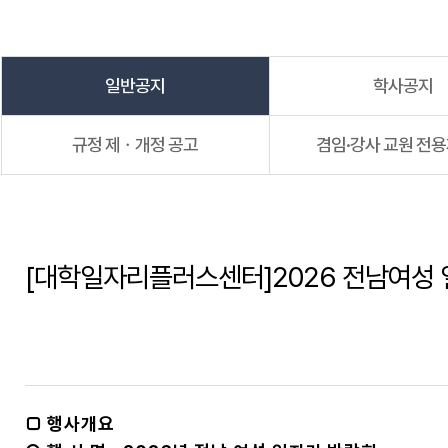
일반공지
학사공지
규정 제ㆍ개정 공고
겸임·강사 교원 전
[대학일자리플러스센터]2026 전남여성
□ 행사개요