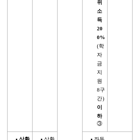
위
소
득
20
0%
(
학
자
금
지
원
8
구
간
)
이
하
③
▪
상환
▪
상환
▪
좌동