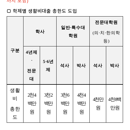
까지 포함)
□ 학제별 생활비대출 총한도 도입
전문대학원
일반
·
특수대
학사
(
의
·
치
·
한의학
학원
등
)
구분
4
년제
·
5·6
년
석사
박사
석사
박사
제
전문
대
생활
2
천
4
3
천
2
3
천
6
4
천
4
비
4
천만
4
천
8
백
백만
백만
백만
백만
원
만 원
총한
원
원
원
원
도