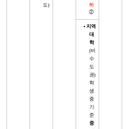
도
)
하
②
▪
지역
대
학
(
비
수
도
권
)
학
생
중
기
준
중