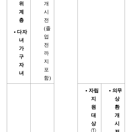
위
개
계
시
층
전
(
졸
▪
다자
업
녀
전
가
까
구
지
자
포
녀
함
)
▪
자립
▪
의무
지
상
원
환
대
개
상
시
①
전