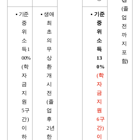
(
졸
▪
기준
▪
생애
▪
기준
업
중
최
중
전
위
초
위
까
소
의
소
지
득
1
무
득
포
00%
상
13
함
)
(
학
환
0%
자
개
(
학
금
시
자
지
전
금
원
(
졸
지
5
구
업
원
간
)
후
6
구
이
2
년
간
)
하
한
이