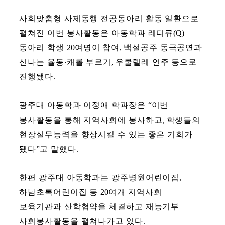
사회맞춤형 사제동행 전공동아리 활동 일환으로
펼쳐진 이번 봉사활동은 아동학과 레디큐
(Q)
동아리 학생
20
여명이 참여
,
백설공주 동극공연과
신나는 율동
·
캐롤 부르기
,
우쿨렐레 연주 등으로
진행됐다
.
광주대 아동학과 이정애 학과장은
“
이번
봉사활동을 통해 지역사회에 봉사하고
,
학생들의
현장실무능력을 향상시킬 수 있는 좋은 기회가
됐다
”
고 말했다
.
한편 광주대 아동학과는 광주병원어린이집
,
하남초록어린이집 등
20
여개 지역사회
보육기관과 산학협약을 체결하고 재능기부
사회봉사활동을 펼쳐나가고 있다
.