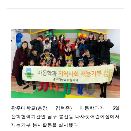
광주대학교
(
총장 김혁종
)
아동학과가
6
일
산학협력기관인 남구 봉선동 나사렛어린이집에서
재능기부 봉사활동을 실시했다
.