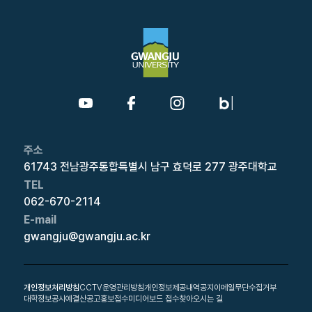
주소
61743 전남광주통합특별시 남구 효덕로 277 광주대학교
TEL
062-670-2114
E-mail
gwangju@gwangju.ac.kr
개인정보처리방침
CCTV운영관리방침
개인정보제공내역공지
이메일무단수집거부
대학정보공시
예결산공고
홍보접수
미디어보드 접수
찾아오시는 길