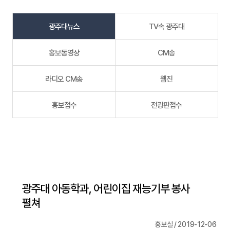
광주대뉴스
TV속 광주대
홍보동영상
CM송
라디오 CM송
웹진
홍보접수
전광판접수
광주대 아동학과, 어린이집 재능기부 봉사
펼쳐
홍보실 / 2019-12-06