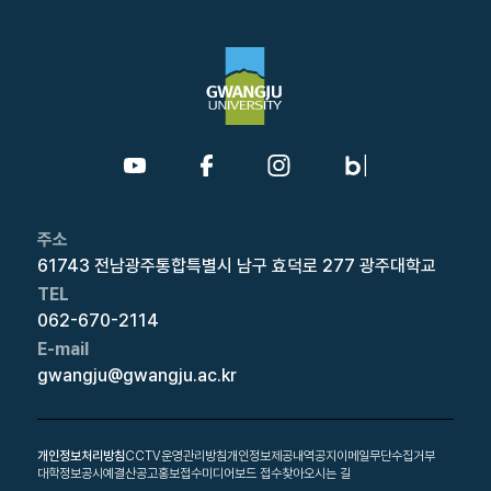
주소
61743 전남광주통합특별시 남구 효덕로 277 광주대학교
TEL
062-670-2114
E-mail
gwangju@gwangju.ac.kr
개인정보처리방침
CCTV운영관리방침
개인정보제공내역공지
이메일무단수집거부
대학정보공시
예결산공고
홍보접수
미디어보드 접수
찾아오시는 길