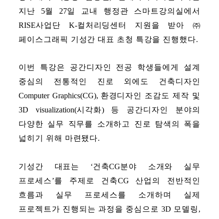
지난
5
월
27
일 교내 행정관 스마트강의실에서
RISE
사업단
K-
컬처리딩센터 지원을 받아
㈜
페이스그래픽 기성간 대표 초청 특강을 진행했다
.
이번 특강은 공간디자인 전공 학생들에게 설계
중심의 전통적인 진로 외에도 건축디자인
Computer Graphics(CG),
환경디자인 조감도 제작 및
3D visualization(
시각화
)
등 공간디자인 분야의
다양한 실무 직무를 소개하고 진로 탐색의 폭을
넓히기 위해 마련됐다
.
기성간 대표는
‘
건축
CG
분야 소개와 실무
프로세스
’
를 주제로
건축
CG
산업의 전반적인
흐름과 실무 프로세스를 소개하며 실제
프로젝트가 진행되는 과정을 중심으로
3D
모델링
,