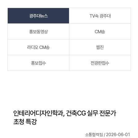
광주대뉴스
TV속 광주대
홍보동영상
CM송
라디오 CM송
웹진
홍보접수
전광판접수
인테리어디자인학과, 건축CG 실무 전문가
초청 특강
소통협력팀 / 2026-06-01