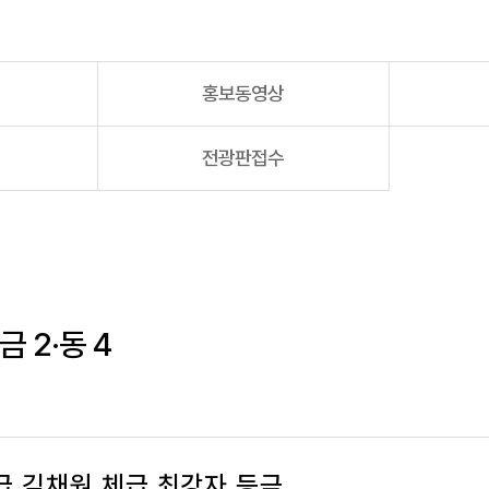
홍보동영상
전광판접수
 2·동 4
g급 김채원 체급 최강자 등극