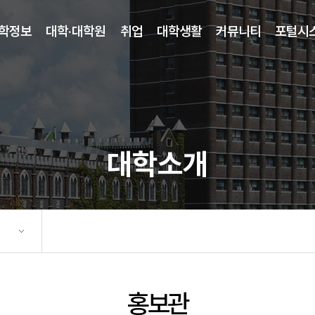
학정보
대학·대학원
취업
대학생활
커뮤니티
포털시
대학소개
홍보관