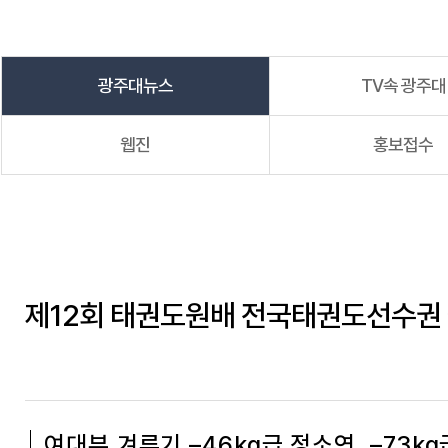
광주대뉴스
TV속 광주대
웹진
홍보접수
제12회 태권도원배 전국태권도선수권 금
여대부 겨루기 –46kg급 정소연, –73k