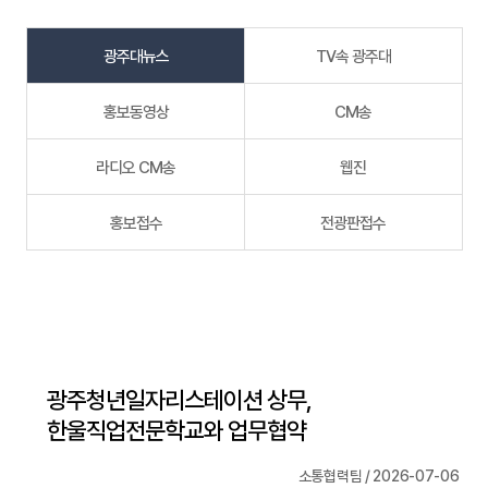
광주대뉴스
TV속 광주대
홍보동영상
CM송
라디오 CM송
웹진
홍보접수
전광판접수
광주청년일자리스테이션 상무,
한울직업전문학교와 업무협약
소통협력팀 / 2026-07-06