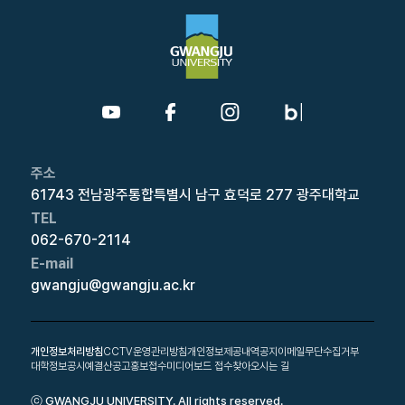
주소
61743 전남광주통합특별시 남구 효덕로 277 광주대학교
TEL
062-670-2114
E-mail
gwangju@gwangju.ac.kr
개인정보처리방침
CCTV운영관리방침
개인정보제공내역공지
이메일무단수집거부
대학정보공시
예결산공고
홍보접수
미디어보드 접수
찾아오시는 길
ⓒ GWANGJU UNIVERSITY. All rights reserved.