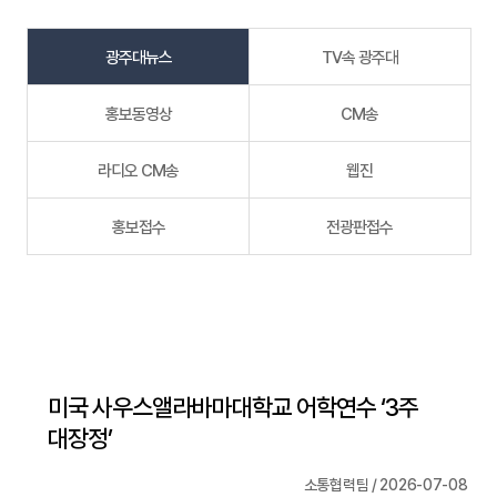
광주대뉴스
TV속 광주대
홍보동영상
CM송
라디오 CM송
웹진
홍보접수
전광판접수
미국 사우스앨라바마대학교 어학연수 ‘3주
대장정’
소통협력팀 / 2026-07-08