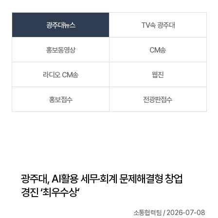
광주대뉴스
TV속 광주대
홍보동영상
CM송
라디오 CM송
웹진
홍보접수
전광판접수
광주대, AI활용 세무·회계 문제해결형 창업
경진 ‘최우수상’
소통협력팀 / 2026-07-08