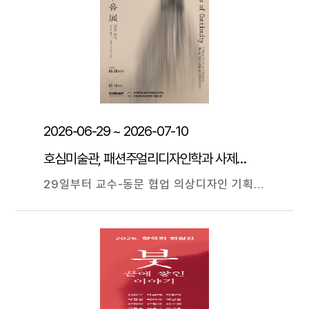
2026-06-29 ~ 2026-07-10
호심미술관, 패션주얼리디자인학과 사제동행 신한복 의상展
29일부터 교수-동문 협업 의상디자인 기획 전시회 ’이음’展 광주대학교(총장 김동진) 패션주얼리디자인학과 주관으로 29일부터 교내 호심미술관에서 제1회 의상디자인 전시회 ’이음’展이 열린다. 오는 7월 10일까지 계속될 이번 전시회는 '결을 잇다'를 주제로, 전통과 현대를 잇고, 사제와 교우가 함께하며, 동료가 서로의 시간과 마음을 하나의 작품으로 엮어낸 신한복 중심 기획 전시이다. 서로 다른 시선과 경험이 만나 새로운 가치를 만들어내는 과정에서 이어짐의 의미와 함께함의 소중함을 담았다. 전시에는 허승연, 임린, 김윤화, 홍수진 교수 등 학과 교수진과 임정하, 장예진, 김의철 씨 등 광주대 대학원 의상학과 동문이 참여했으며, 한복공예지음과 에이핸즈협동조합이 후원했다. 허승연 패션주얼리디자인학과 교수는 “작품 하나하나에 담긴 정성과 이야기를 천천히 마주하며 일상에 따뜻한 이음의 순간이 전해지기를 바란다”라고 말했다.