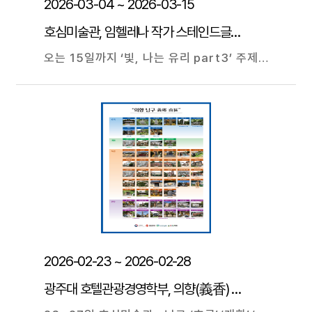
2026-03-04 ~ 2026-03-15
호심미술관, 임헬레나 작가 스테인드글라스 展
오는 15일까지 ‘빛, 나는 유리 part3’ 주제 50여 점 선봬 광주대학교(총장 김동진) 호심미술관은 지난 4일부터 임헬레나 작가의 스테인드글라스 유리모자이크 초대전 <빛, 나는 유리 part3>을 열고 있다. 작가는 20여 년 전 어느 방송에서 유럽 수도원의 스테인드글라스 제작 과정을 처음 보았다. 빛이 스테인드글라스를 투과하며 영롱한 빛으로 변하는 순간, 깊은 감동과 전율을 느꼈다. 이내 스테인드글라스 작업에 입문했다. 스테인드글라스는 색유리 유닛을 잘라 납선·동테이프로 연결하여 완성한 후, 빛이 투과하며 영롱한 세계를 이루는 시공간예술이다. 본래 서양 종교 예술로 발전했지만, 근래 동양 정신과 미학이 접목되면서 새로운 융합 공간예술로 주목받고 있다. 임 작가는 오는 15일까지 계속될 이번 전시에서 스테인드글라스와 유리모자이크 작품 50여 점을 선보인다. 최준호 호심미술관장은 “작가는 적재적소에 유닛을 배치하고 적절한 색채를 부여하며 ‘빛의 투각’을 통해 생동감과 생명력을 불어넣는 등 동양 정신과 미학을 추구하고 있다”며, “산티아고길 순례객처럼 긴 호흡으로 차분하게 스테인드글라스 길을 걷고 있다”라고 말했다. ------------------------------------------------------------------------------------------------------------------------------------------------------------------------------------------------------------------------------------------------------------------------------------------------------------ <작가 약력> -조대 미대 산업디자인학과 시각디자인 전공 -이남규 루가 유리화공방(현 루크글라스) 스테인드글라스 과정 수료, 스테인드글라스 정규과정 강사, [개인전] 2026 <빛, 나는 유리 part3>전 광주대학교 호심미술관 / 2025 <스테인드글라스 소품전> 대전 바오로딸서원 / 2025 <빛, 나는 유리 part2>전 광주 가톨릭갤러리 현 / 2024 <빛, 나는 유리>전 광주 동명이인 / 2024 <빛을 담은.. 스테인드 글라스와 유리모자이크>전 광주 오월미술관 / 2023 <빛을 담은.. 스테인드글라스>전 서울 대학로 혜화나무 [단체전] 2021 ‘그래, 여기까지 잘 왔다’ 제주 부미갤러리 현) 서울대교구 명동성당 문화학교 스테인드글라스 강사, 성당(서울ㆍ인천ㆍ충청 등) 스테인드글라스 제작ㆍ설치ㆍ복원 작업 참여
2026-02-23 ~ 2026-02-28
광주대 호텔관광경영학부, 의향(義香) 물씬~ 의향(義鄕) 남구’ 展