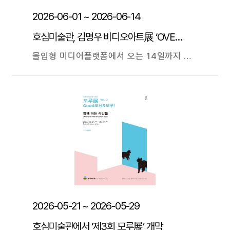
2026-06-01 ~ 2026-06-14
호심미술관, 김명우 비디오아트展 ‘OVERCLOCKING’
몰입형 미디어플랫폼에서 오는 14일까지 전시 광주대학교(총장 김동진)는 RISE 사업 취지로 구축한 호심미술관 '몰입형 미디어플랫폼'에서 오는 14일까지 지역 비디오아티스트 김명우 초대전 ‘OVERCLOCKING’(속도와 도정성 상실)을 개최한다. 작가는 20대 후반 백남준과 빌 비올라(Bill Viola), 한국 박현기의 정신적 영향을 받아 비디오아트를 시작했다. 요즘 미디어아트는 테크니컬한 비주얼 중심 또는 화려하고 강렬한 영상 위주로, 마치 컴퓨터의 오버클럭처럼 시각적 재미를 극대화하기도 한다. 즈음하여 김 작가는 속도와 도정성(途程性) 문제를 제기했다. 즉, 잃어버린 ‘과정의 가치’를 되짚어보자는 폴 비릴리오의 핵심 이론이다. 작가는 작품 ‘OVERCLOCKING’에서 “회중시계의 진자운동을 통해, 중력에 의한 물리적 법칙을 속도와 연관하여 매체에 의한 제가 생각하는 문제의식을 표현했다”며, “매체(비디오)가 속도에 영향력을 발휘하는 것 자체가 의미 있다”라고 주장한다. 작가의 비디오아트는 동양예술의 사의(寫意) 정신이 들어있고 허허실실하며, 만다라 정신도 엿보이고 시인 이상의 다다이즘도 느껴진다. 최준호 호심미술관장은 “백남준 시대 비디오아트를 그리워하고 흠모하는 김명우 작가, 그 시대 정통성 구현을 위해 자기 주도적으로 비디오아트를 재해석하고 있다”며, “법고창신(法古創新) 정신으로 새로움을 창조하는 작가의 비디오아트 작업이 기대된다”라고 했다.
2026-05-21 ~ 2026-05-29
호심미술관에서 ‘제3회 모루展’ 개막