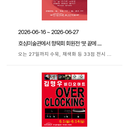
2026-06-16 ~ 2026-06-27
호심미술관에서 향묵회 회원전 ‘붓 끝에 쌓인 이야기’
오는 27일까지 수묵, 채색화 등 33점 전시 광주대학교(총장 김동진) 평생교육원 한국화반 출신 화가들의 모임인 ‘향묵회(香墨會)’의 5번째 회원전이 16일 호심미술관에서 개막됐다. 한국화가 박인주 광주미술협회 부회장의 지도로 향묵회 회원 20여 명이 참여한 이번 회원전은 ‘붓 끝에 쌓인 이야기’를 주제로 33점의 작품을 선보인다. 전시는 27일까지다. 향묵회 선철규 회장은 "수묵과 채색, 그리고 한여름을 시원하게 맞이하는 환상의 부채 등 다양한 작품을 통해 낭만과 여유로움을 안겨드리고자 한다"라고 말했다.