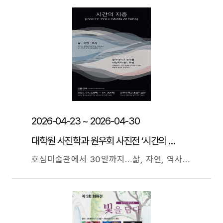
2026-04-23 ~ 2026-04-30
대학원 사진학과 원우회 사진전 ‘시간의 지층’
호심미술관에서 30일까지…삶, 자연, 역사 관통한 사진 40여 점 선봬 순수사진, 다큐멘터리, 현대사진 등 사진 매체로 연결한 거대한 서사 광주대학교(총장 김동진) 대학원 사진학과 원우회는 23일부터 30일까지 교내 극기관 1층 호심미술관에서 사진전 <시간의 지층: 삶, 자연, 역사의 궤적(The Strata of Time:Trajectories of Life, Nature, and History)>을 개최한다. 이번 전시는 김강예 원우를 포함한 13명의 대학원 사진학과 선후배 작가들이 참여하며, 각자의 시선으로 바라본 다층적인 세상의 모습을 담은 순수사진, 다큐멘터리, 현대사진 등 40여 점을 선보인다. 작가들은 시간의 흐름 속에서 형성된 개인의 일상, 경이로운 자연의 섭리, 그리고 묵직한 시대의 역사를 하나의 거대한 ‘지층(地層)’으로 상정하고, 이를 렌즈를 통해 시각적 서사로 엮어냈다. 전시는 크게 세 가지 섹션으로 나뉘어 진행된다. 첫 번째 섹션에서는 인간의 탄생부터 소멸에 이르기까지 삶의 궤적을 다룬다. 한명희 작가의 꾸밈없는 첫돌 기록부터 신동선 작가의 생사를 묻는 소나무와 무덤의 대비, 최영태 작가의 일신방직 공장 터에 얽힌 서민들의 애환, 김강예 작가의 고부간 애증의 기록까지, 삶의 서사를 이야기하는 일상적 풍경을 포착했다. 두 번째 섹션은 환경 변화 속에서도 이어지는 생명의 의지와 자연의 섭리를 조명한다. 김덕일 작가의 편백숲 순환 과정, 함미정 작가의 빙하와 기후 위기 속 생명력, 서의상 작가의 신도시 빈터에 핀 잡초, 이립 작가의 호남 지역 토양 관찰기, 홍석례 작가의 튀르키예 괴레메 지형 등 대지와 인간이 교감하는 풍경을 생생하게 담아냈다. 마지막 섹션은 과거의 억압적 질서를 고발하고 평등의 가치를 묻는 사회 비판적 시각을 제시한다. 정태환 작가는 베트남 전쟁 민간인 학살 위령비를 통해 전쟁의 비극을, 박종호 작가는 문인석의 형상을 통해 과거의 수직적 권위를 꼬집는다. 김병철 작가는 광주 무등산을 통해 자유와 평등의 정신을 기린다. 이번 전시의 디렉터를 맡은 김덕일 작가는 “발터 벤야민(W.Benjamin)이 말한 ‘대상 그것을 감싸고 있는 껍질에서 떼어내는 일, 아우라를 파괴하는 일은 오늘날의 지각이 갖는 특징이다’라는 구절처럼, 이번 전시를 통해 시간의 지층에서 틀의 아우라가 깨지길 바란다”라며, “13명 원우회 작가들의 사진 작업을 알리고, 관객과 작가가 사진을 매개로 새로운 대화를 시도하는 장이 될 것”이라고 기획 의도를 밝혔다.