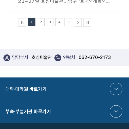
23~27일 호심미술관…남구 ‘호국’·‘개화’·‘독립’·‘민주’ 관련 역사문화자원 52개 소개 광주대학교(총장 김동진) 호텔관광경영학부는 23일부터 27일까지 교내 극기관 1층 호심미술관에서 RISE사업단 K-컬처리딩센터의 지원으로 ‘의향(義香) 물씬~ 의향(義鄕) 남구’ 전시회를 개최한다. 이번 전시회는 RISE사업 지·산·학·연 동아리 지원 프로그램 일환으로 기획됐으며, 교수와 학생들이 사진영상학과와 협업해 조사·선정한 남구의 ‘호국’·‘개화’·‘독립’·‘민주’ 관련 역사문화자원을 52개의 판넬로 제작해 선뵌다. 특히 광주대학교 캠퍼스 내에 소재한 <5·18광주민중항쟁기념탑>과 <김준배 열사 동상>, 그리고 대학 창설자 <김인곤 박사 동상> 등을 ‘민주’ 관련 역사문화자원에 포함시켜 한국의 민주화운동 역사에서 광주대의 위상을 새롭게 조명한다.
처음페이지
1
2
3
4
5
다음페이지
끝페이지
담당부서
호심미술관
연락처
062-670-2173
대학·대학원 바로가기
부속·부설기관 바로가기