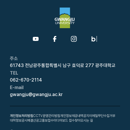
주소
61743 전남광주통합특별시 남구 효덕로 277 광주대학교
TEL
062-670-2114
E-mail
gwangju@gwangju.ac.kr
개인정보처리방침
CCTV운영관리방침
개인정보제공내역공지
이메일무단수집거부
대학정보공시
예결산공고
홍보접수
미디어보드 접수
찾아오시는 길