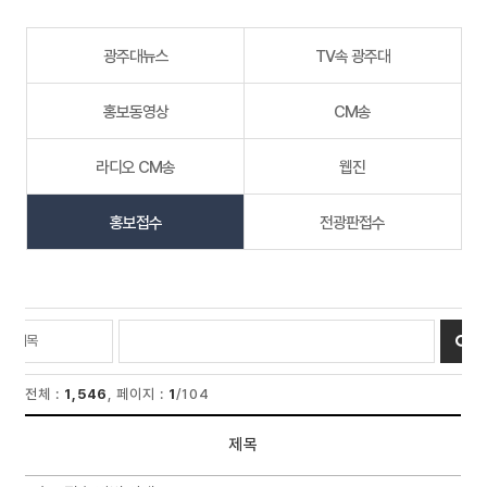
광주대뉴스
TV속 광주대
홍보동영상
CM송
라디오 CM송
웹진
홍보접수
전광판접수
전체 :
1,546
, 페이지 :
1
/104
제목
리스트 : 홍보접수 게시판의 번호, 제목, 작성자, 등록일, 첨부파일, 조회 리스트입니다.