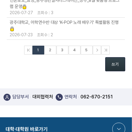
언론보도_요청_광주청년일자리스테이션_상무_8월 맞춤형 프로그
램 운영
2026-07-27 조회수 : 3
광주대학교, 어학연수반 대상 'K-POP 노래 배우기' 특별활동 진행
2026-07-23 조회수 : 2
처음페이지
다음페이지
끝페이지
1
2
3
4
5
쓰기
담당부서
대외협력처
연락처
062-670-2151
대학·대학원 바로가기