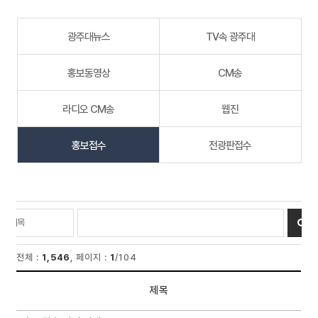
광주대뉴스
TV속 광주대
홍보동영상
CM송
라디오 CM송
웹진
홍보접수
전광판접수
전체 :
1,546
, 페이지 :
1
/104
제목
리스트 : 홍보접수 게시판의 번호, 제목, 작성자, 등록일, 첨부파일, 조회 리스트입니다.