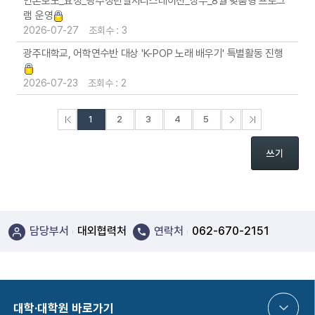
언론보도_요청_광주청년일자리스테이션_상무_8월 맞춤형 프로그
램 운영
2026-07-27 조회수 : 3
광주대학교, 어학연수반 대상 'K-POP 노래 배우기' 특별활동 진행
2026-07-23 조회수 : 2
처음페이지
다음페이지
끝페이지
1
2
3
4
5
쓰기
담당부서
대외협력처
연락처
062-670-2151
대학·대학원 바로가기