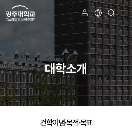
주 메뉴 바로가기
본문 바로가기
대학소개
건학이념·목적·목표