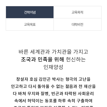
건학이념
교육목적
교육목표
대학비전
바른 세계관과 가치관을 가지고
조국과 민족을 위해
헌신하는
인재양성
창설자 호심 김인곤 박사는 형극의 고난을
인고하고 다시 돌아올 수 없는
젊음과 전 재산을
다 바쳐 무지와 질병, 빈곤과 타락된 사회윤리
속에서 허덕이는
동포를 하루 속히 구출하여