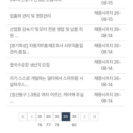
08-15
채용시까지 26-
입출하 관리 및 현장관리
08-15
산업용 감속기 및 모터 전문 영업 및 납품 직
채용시까지 26-
원 ...
08-14
[경기화성] 자동차부품제조회사 사무직품질
채용시까지 26-
관리.품질...
08-14
채용시까지 26-
쌀국수공장 생산직 모집
08-14
자기 스스로 개발하는 일터에서 스마트팜 시
채용시까지 26-
설하우스...
08-14
(일산동구 ) 3등급 여자 어르신. 케어해 주실
채용시까지 26-
...
08-14
처음페이지
이전페이지
다음페이지
끝페이지
35
35
35
35
35
76
77
78
79
80