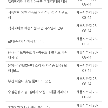
엘리베이터 인테리어용품 구매/자재팀 채용
08-14
시특법에 의한 건축물 안전점검 경력 사원모
채용시까지 26-
집
08-14
채용시까지 26-
식자재마트 배송직원 구인(주5일제 근무)
08-14
채용시까지 26-
로더운전기사 채용합니다.
08-15
(주)퍼스트특수효과 ~특수효과.콘서트.기획
채용시까지 26-
행사(연...
08-14
온양-주간보호센터 조리사(자격증 필수) 모
채용시까지 26-
집 [울...
08-15
채용시까지 26-
부산 해운대 호텔 룸메이드 모집
08-14
수질환경 시공. 설비자 모집 (3개월 계약직 /
채용시까지 26-
...
08-14
채용시까지 26-
3교대 간호사 선생님 모십니다.