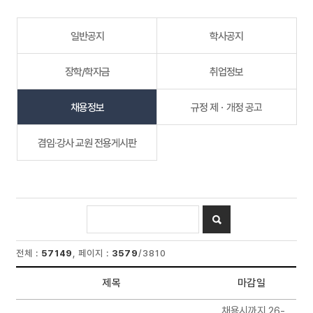
일반공지
학사공지
장학/학자금
취업정보
채용정보
규정 제ㆍ개정 공고
겸임·강사 교원 전용게시판
전체 :
57149
, 페이지 :
3579
/3810
제목
마감일
워크넷 채용공고 게시판
채용시까지 26-