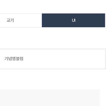
교기
UI
기념엠블럼