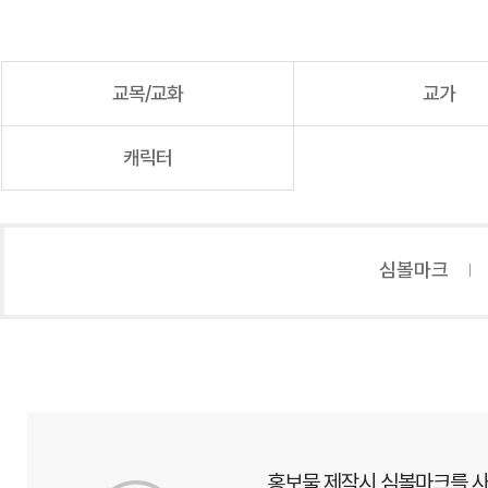
교목/교화
교가
캐릭터
심볼마크
홍보물 제작시 심볼마크를 사