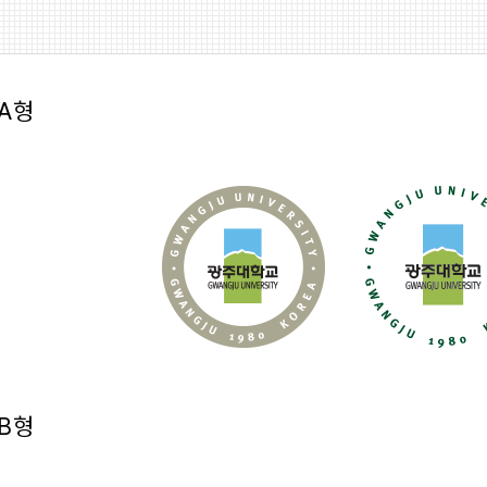
A형
B형