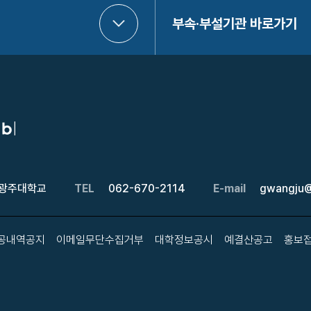
부속·부설기관 바로가기
 광주대학교
TEL
062-670-2114
E-mail
gwangju@
공내역공지
이메일무단수집거부
대학정보공시
예결산공고
홍보