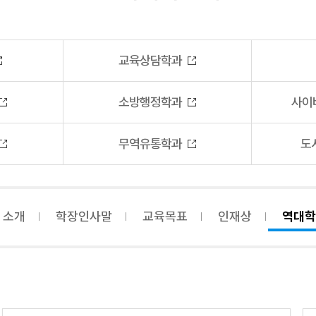
교육상담학과
소방행정학과
사이
무역유통학과
도
 소개
학장인사말
교육목표
인재상
역대학