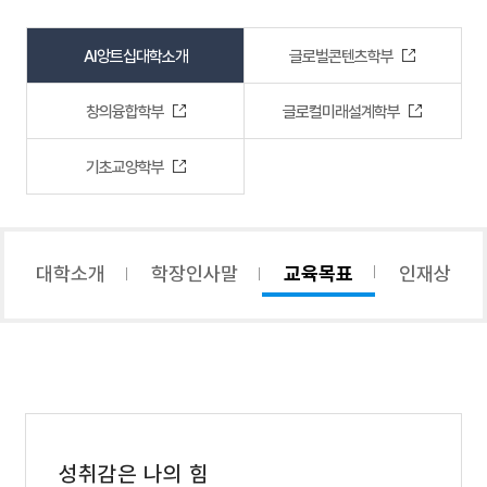
AI앙트십대학소개
글로벌콘텐츠학부
창의융합학부
글로컬미래설계학부
기초교양학부
대학소개
학장인사말
교육목표
인재상
성취감은 나의 힘