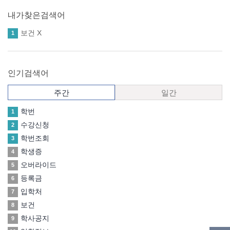
내가찾은검색어
보건
X
1
인기검색어
주간
일간
학번
1
수강신청
2
학번조회
3
학생증
4
오버라이드
5
등록금
6
입학처
7
보건
8
학사공지
9