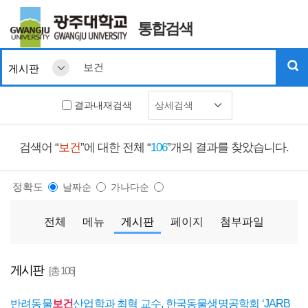
통합검색
결과내재검색
상세검색
검색어 “
보건
”에 대한 전체 “
106
”개의 결과를 찾았습니다.
정확도
날짜순
가나다순
전체
메뉴
게시판
페이지
첨부파일
게시판
[총 106]
반려동물
보건
산업학과 최혁 교수, 한국동물생명공학회 ‘JARB