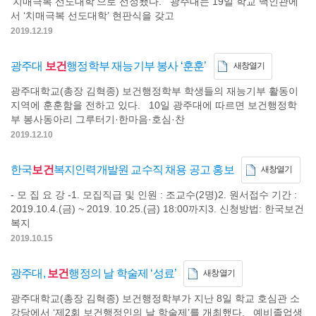
‘치매극복 선도대학’으로 선정됐다. 광주대는 19일 학교 백인관에
서 ‘치매극복 선도대학’ 현판식을 갖고
2019.12.19
광주대
보건
행정학부 재능기부 봉사 ‘훈훈’
새창열기
광주대학교(총장 김혁종) 보건행정학부 학생들의 재능기부 활동이
지역에 훈훈함을 전하고 있다. 10일 광주대에 따르면 보건행정학
부 봉사동아리 그루터기·한마음·호심·찬
2019.12.10
한국
보건
복지인력개발원 교수직 채용 공고 홍보
새창열기
- 모 집 요 강 -1. 모집직급 및 인원 : 조교수(2명)2. 원서접수 기간 :
2019.10.4.(금) ~ 2019. 10.25.(금) 18:00까지3. 신청방법: 한국보건
복지
2019.10.15
광주대,
보건
행정의 날 학술제 ‘성료’
새창열기
광주대학교(총장 김혁종) 보건행정학부가 지난 8일 학교 호심관 소
강당에서 ‘제2회 보건행정인의 날 학술제’를 개최했다. 예비졸업생