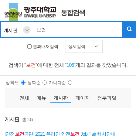
통합검색
결과내재검색
상세검색
검색어 “
보건
”에 대한 전체 “
106
”개의 결과를 찾았습니다.
정확도
날짜순
가나다순
전체
메뉴
게시판
페이지
첨부파일
게시판
[총 106]
[안전
보건
공단] 2021 온라인 안전
보건
Job Fair 행사안내