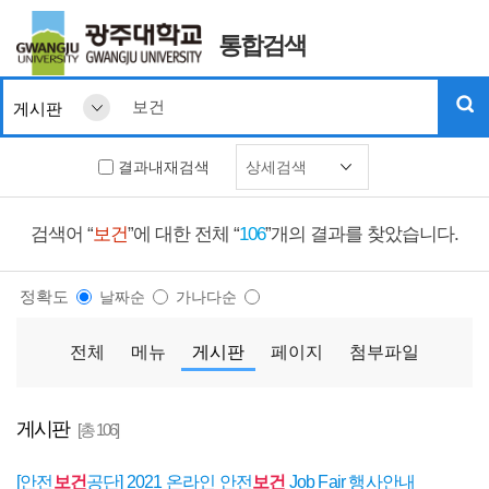
통합검색
결과내재검색
상세검색
검색어 “
보건
”에 대한 전체 “
106
”개의 결과를 찾았습니다.
정확도
날짜순
가나다순
전체
메뉴
게시판
페이지
첨부파일
게시판
[총 106]
[안전
보건
공단] 2021 온라인 안전
보건
Job Fair 행사안내