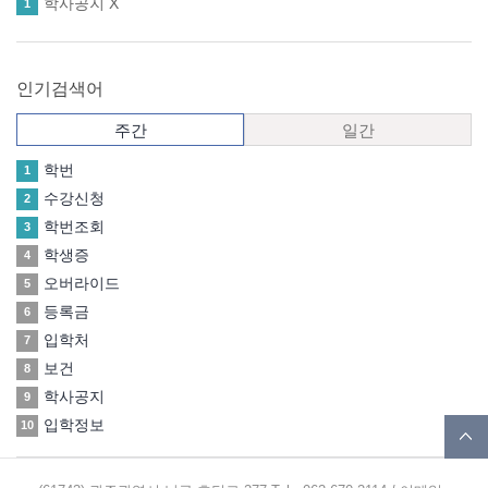
학사공지
X
1
인기검색어
주간
일간
학번
1
수강신청
2
학번조회
3
학생증
4
오버라이드
5
등록금
6
입학처
7
보건
8
학사공지
9
입학정보
10