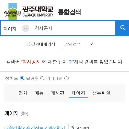
통합검색
결과내재검색
상세검색
검색어 “
학사공지
”에 대한 전체 “
2
”개의 결과를 찾았습니다.
정확도
날짜순
가나다순
전체
메뉴
게시판
페이지
첨부파일
페이지
[총 2]
대학생활 < 수강정보 < 계절학기
새창열기